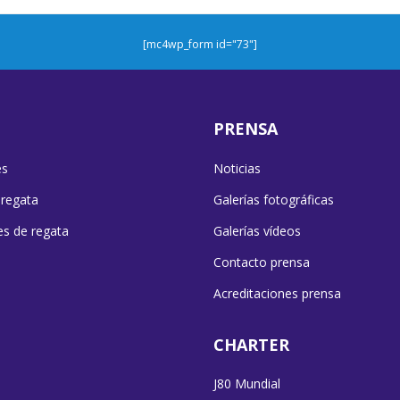
[mc4wp_form id="73"]
PRENSA
es
Noticias
 regata
Galerías fotográficas
es de regata
Galerías vídeos
Contacto prensa
Acreditaciones prensa
CHARTER
J80 Mundial