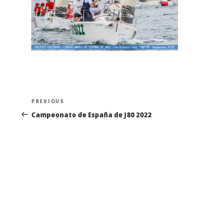
Navegación
Previous
PREVIOUS
de
Post
Campeonato de España de J80 2022
entradas