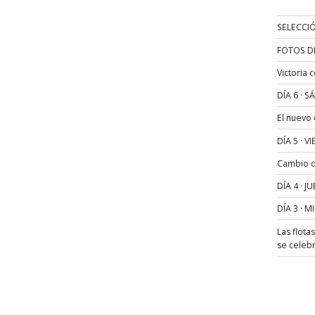
SELECCIÓ
FOTOS D
Victoria 
DÍA 6 · 
El nuevo
DÍA 5 · 
Cambio de
DÍA 4 · 
DÍA 3 · 
Las flota
se celeb