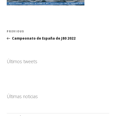
Navegación
Previous
PREVIOUS
de
Post
Campeonato de España de J80 2022
entradas
Últimos tweets
Últimas noticias