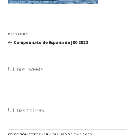
Navegación
Previous
PREVIOUS
de
Post
Campeonato de España de J80 2022
entradas
Últimos tweets
Últimas noticias
SELECCIÓN FOTOS · MUNDIAL J80 BAIONA 2023