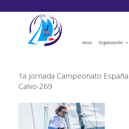
Saltar
al
contenido
Inicio
Organización
1a jornada Campeonato España 
Calvo-269