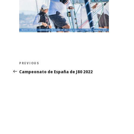
Navegación
Previous
PREVIOUS
de
Post
Campeonato de España de J80 2022
entradas