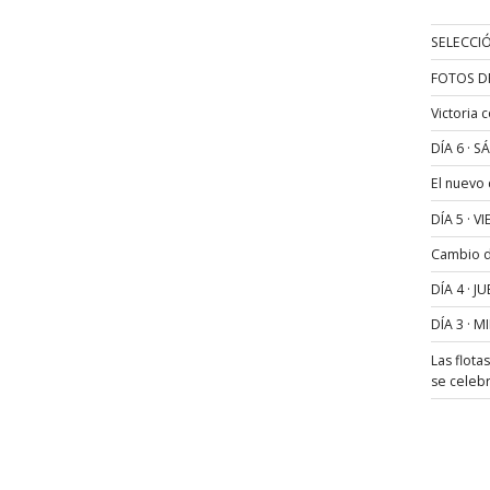
SELECCIÓ
FOTOS D
Victoria 
DÍA 6 · 
El nuevo
DÍA 5 · 
Cambio de
DÍA 4 · 
DÍA 3 · 
Las flota
se celeb