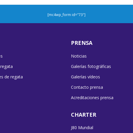
[mc4wp_form id="73"]
PRENSA
es
Noticias
 regata
Galerías fotográficas
es de regata
Galerías vídeos
Contacto prensa
Acreditaciones prensa
CHARTER
J80 Mundial