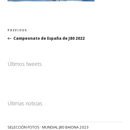
Navegación
Previous
PREVIOUS
de
Post
Campeonato de España de J80 2022
entradas
Últimos tweets
Últimas noticias
SELECCIÓN FOTOS · MUNDIAL J80 BAIONA 2023