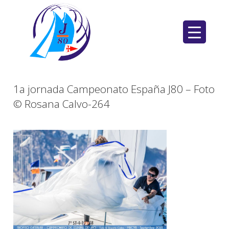
Saltar
al
contenido
1a jornada Campeonato España J80 – Foto
© Rosana Calvo-264