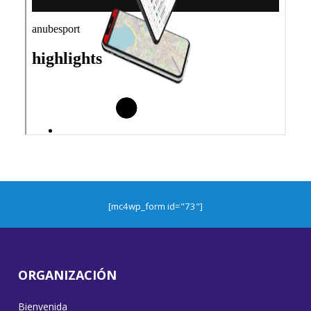
[mc4wp_form id="73"]
ORGANIZACIÓN
Bienvenida