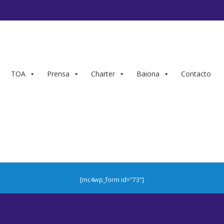
TOA
Prensa
Charter
Baiona
Contacto
[mc4wp_form id="73"]