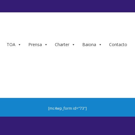
TOA
Prensa
Charter
Baiona
Contacto
[mc4wp_form id="73"]