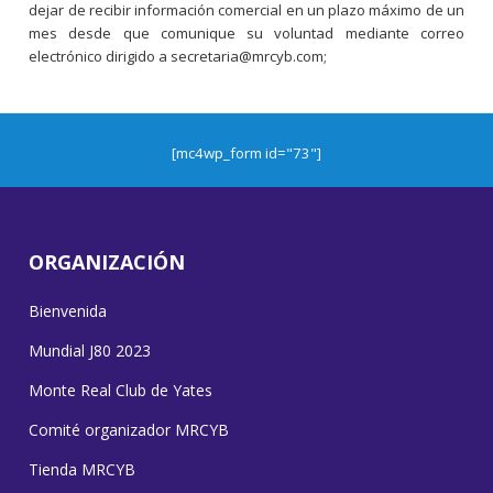
dejar de recibir información comercial en un plazo máximo de un
mes desde que comunique su voluntad mediante correo
electrónico dirigido a secretaria@mrcyb.com;
[mc4wp_form id="73"]
ORGANIZACIÓN
Bienvenida
Mundial J80 2023
Monte Real Club de Yates
Comité organizador MRCYB
Tienda MRCYB