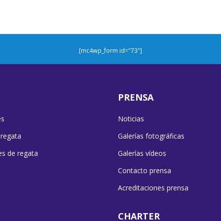
[mc4wp_form id="73"]
PRENSA
es
Noticias
 regata
Galerías fotográficas
es de regata
Galerías vídeos
Contacto prensa
Acreditaciones prensa
CHARTER