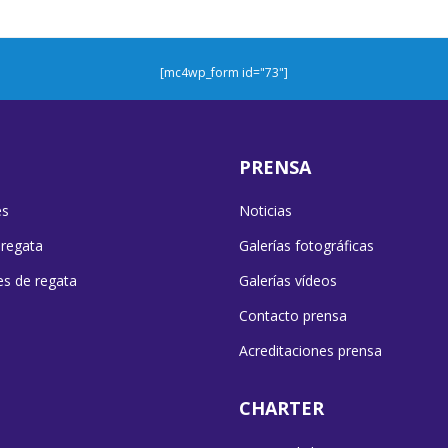
[mc4wp_form id="73"]
PRENSA
es
Noticias
 regata
Galerías fotográficas
es de regata
Galerías vídeos
Contacto prensa
Acreditaciones prensa
CHARTER